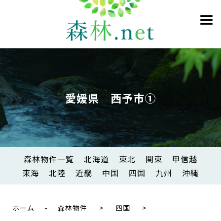
愛媛県 西予市①
森林物件一覧
北海道
東北
関東
甲信越
東海
北陸
近畿
中国
四国
九州
沖縄
ホーム
-
森林物件
>
四国
>