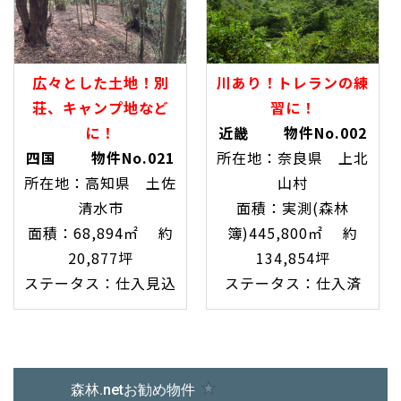
広々とした土地！別
川あり！トレランの練
荘、キャンプ地など
習に！
に！
近畿 物件No.002
四国 物件No.021
所在地：奈良県 上北
所在地：高知県 土佐
山村
清水市
面積：実測(森林
面積：68,894㎡ 約
簿)445,800㎡ 約
20,877坪
134,854坪
ステータス：仕入見込
ステータス：仕入済