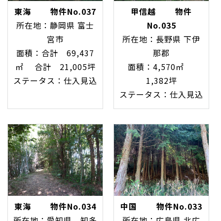
東海 物件No.037
甲信越 物件
所在地：静岡県 富士
No.035
宮市
所在地：長野県 下伊
面積：合計 69,437
那郡
㎡ 合計 21,005坪
面積：4,570㎡
ステータス：仕入見込
1,382坪
ステータス：仕入見込
東海 物件No.034
中国 物件No.033
所在地：愛知県 知多
所在地：広島県 北広