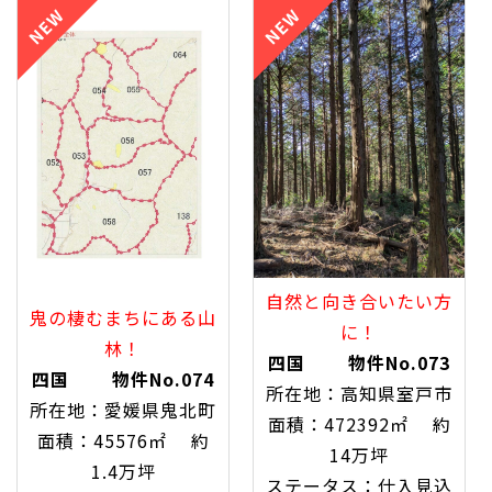
自然と向き合いたい方
鬼の棲むまちにある山
に！
林！
四国 物件No.073
四国 物件No.074
所在地：高知県室戸市
所在地：愛媛県鬼北町
面積：472392㎡ 約
面積：45576㎡ 約
14万坪
1.4万坪
ステータス：仕入見込