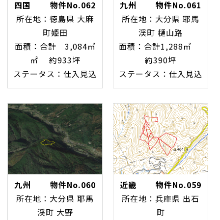
四国 物件No.062
九州 物件No.061
所在地：徳島県 大麻
所在地：大分県 耶馬
町姫田
渓町 樋山路
面積：合計 3,084㎡
面積：合計1,288㎡
㎡ 約933坪
約390坪
ステータス：仕入見込
ステータス：仕入見込
九州 物件No.060
近畿 物件No.059
所在地：大分県 耶馬
所在地：兵庫県 出石
渓町 大野
町