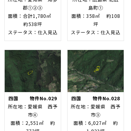
郡➀②③
島町①
面積：合計1,780㎡
面積：358㎡ 約108
約538坪
坪
ステータス：仕入見込
ステータス：仕入見込
四国 物件No.029
四国 物件No.028
所在地：愛媛県 西予
所在地：愛媛県 西予
市④
市③
面積：2,551㎡ 約
面積：6,027㎡ 約
772坪
1,823坪