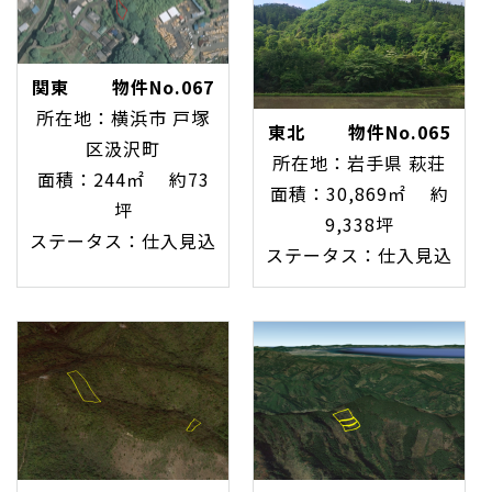
関東 物件No.067
所在地：横浜市 戸塚
東北 物件No.065
区汲沢町
所在地：岩手県 萩荘
面積：244㎡ 約73
面積：30,869㎡ 約
坪
9,338坪
ステータス：仕入見込
ステータス：仕入見込